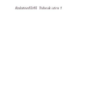
Balatonfűzfő, Tobruk utca 1.
Veszprém város és Állatkert
Veszprém, Kittenberger Kálmán u.
17, 8200
Kapcsolat:
+36 20 9494 609
/
info@fuzfalak.hu
/
8175 Balatonfűzfő Balaton körút 25.