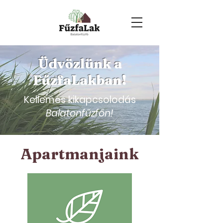
Üdvözlünk a
FűzfaLakban!
Kellemes kikapcsolodás
Balatonfűzfőn!
Apartmanjaink