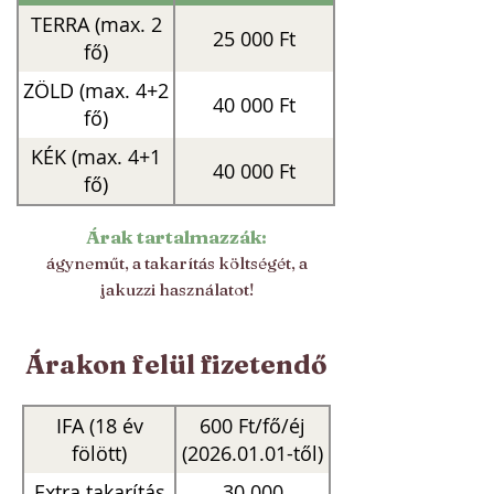
TERRA (max. 2
25 000 Ft
fő)
ZÖLD (max. 4+2
40 000 Ft
fő)
KÉK (max. 4+1
40 000 Ft
fő)
Árak tartalmazzák:
ágyneműt, a takarítás költségét, a
jakuzzi használatot!
Árakon felül fizetendő​
IFA (18 év
600 Ft/fő/éj
fölött)
(2026.01.01-től)
Extra takarítás
30.000